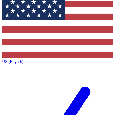
US (English)