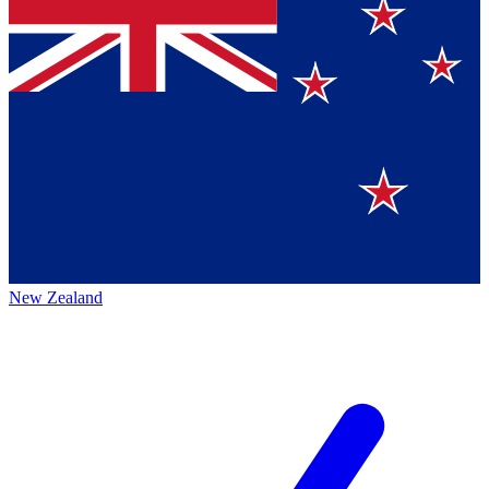
New Zealand