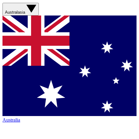
Australasia
Australia