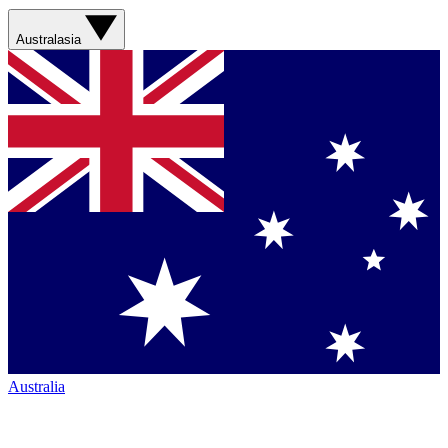
Australasia
Australia