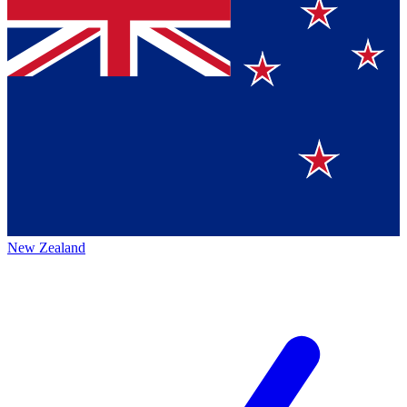
New Zealand