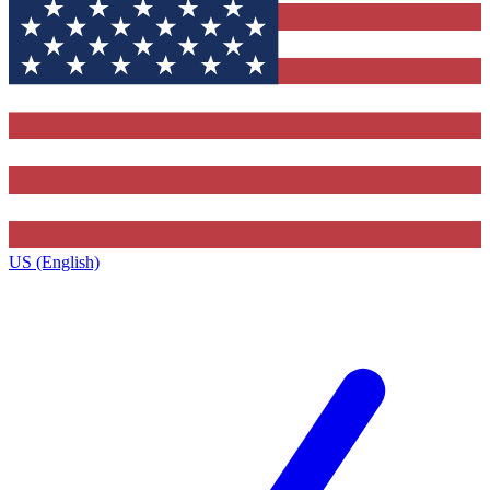
US (English)