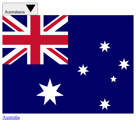
Australasia
Australia