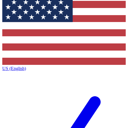
US (English)