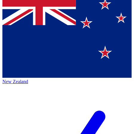
New Zealand