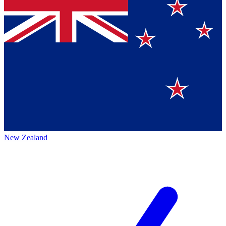
New Zealand