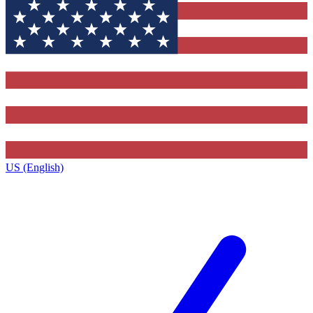
US (English)