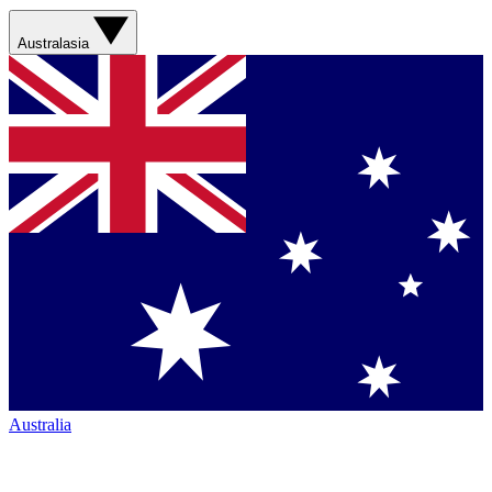
Australasia
Australia