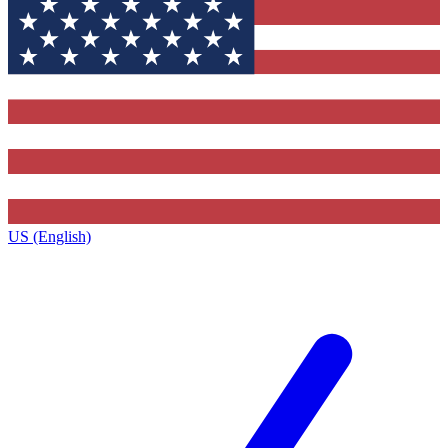
US (English)