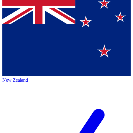
New Zealand