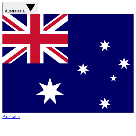
Australasia
Australia