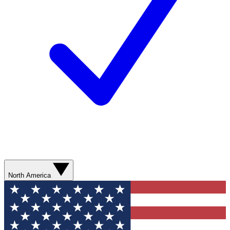
North America