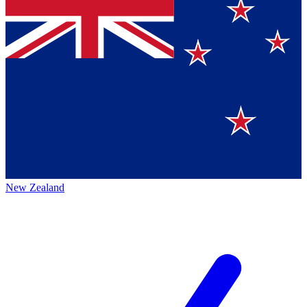
New Zealand