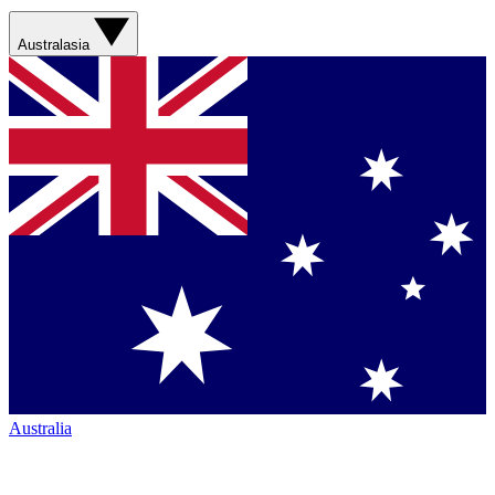
Australasia
Australia