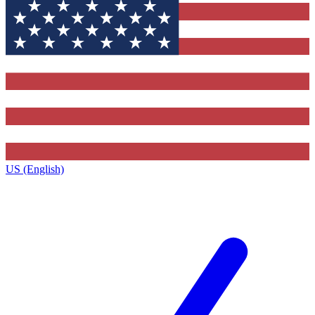
US (English)