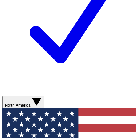
North America