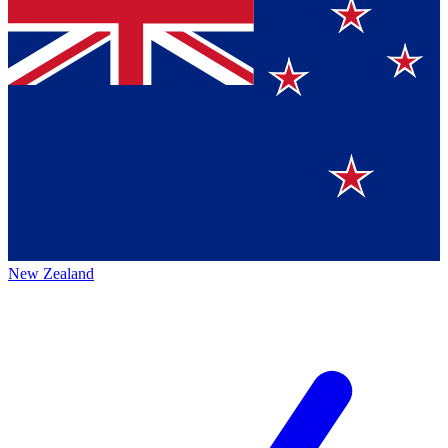
New Zealand