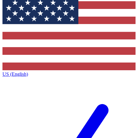
US (English)