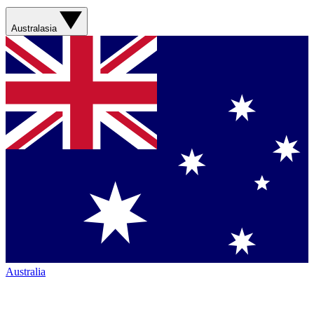
Australasia
Australia