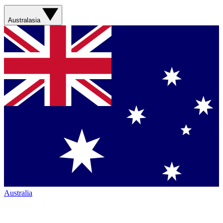
Australasia
Australia