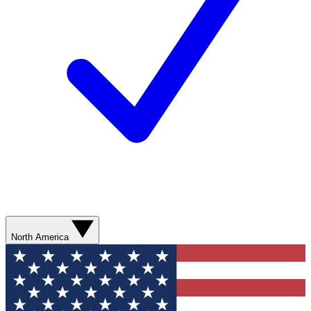
North America