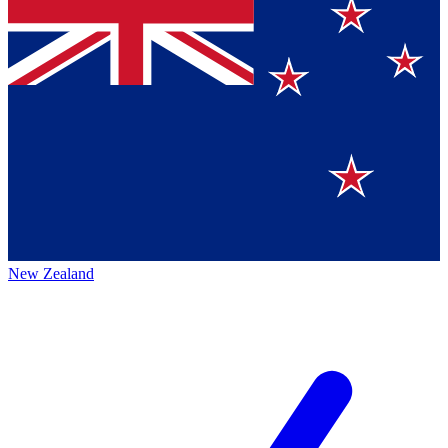
New Zealand