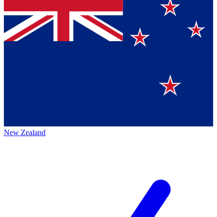
New Zealand