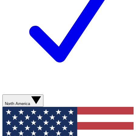
North America