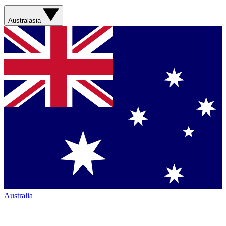
Australasia
Australia