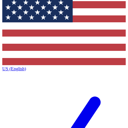
US (English)