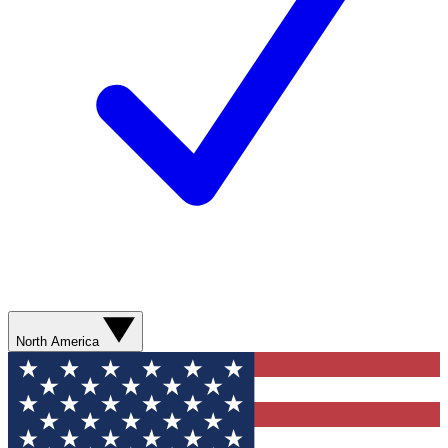
North America