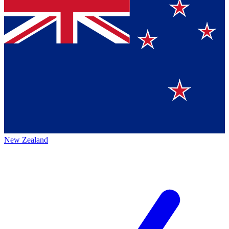
New Zealand