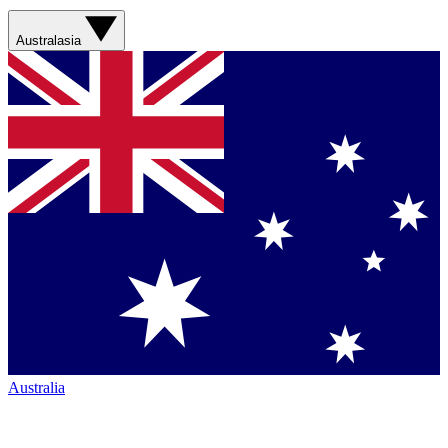
Australasia
Australia