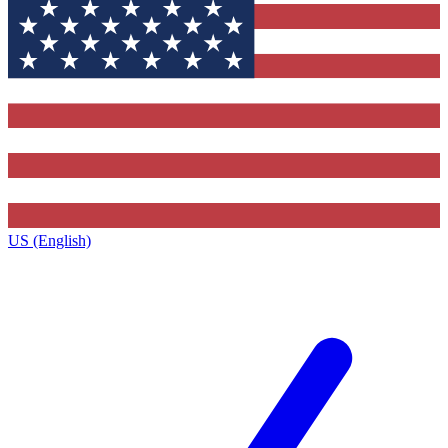
US (English)