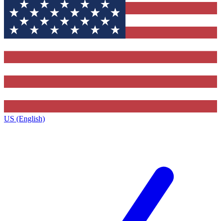
US (English)