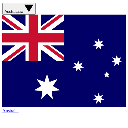
Australasia
Australia