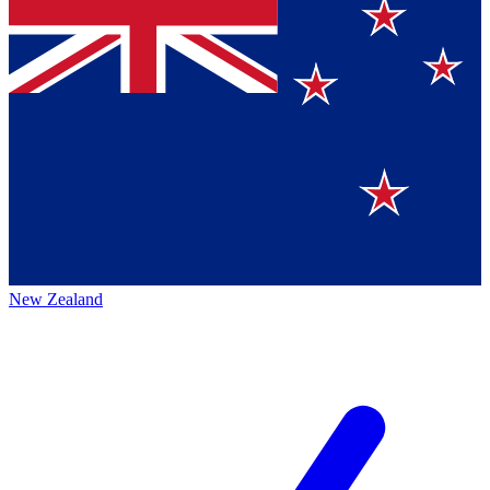
New Zealand