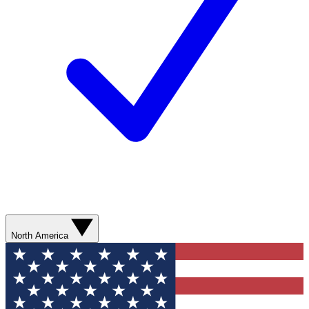
North America