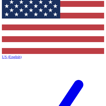
US (English)