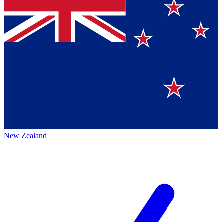
New Zealand