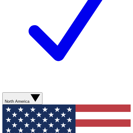
North America