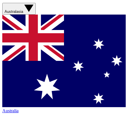
Australasia
Australia