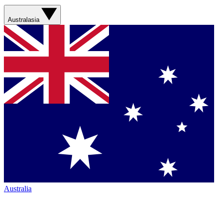
Australasia
Australia