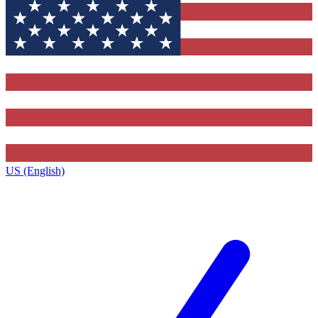
US (English)