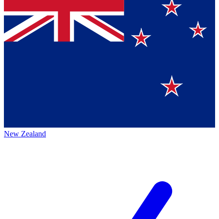
New Zealand