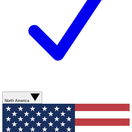
North America