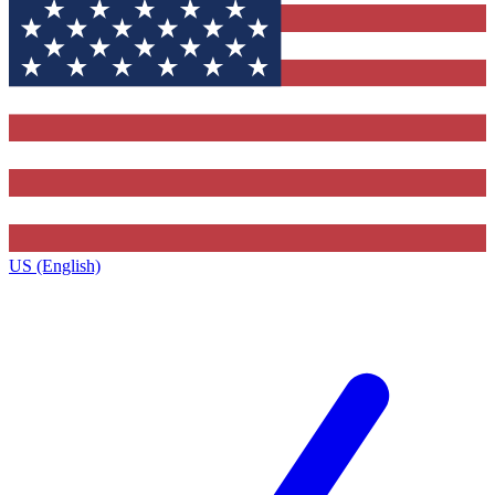
US (English)