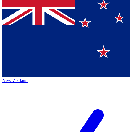
New Zealand