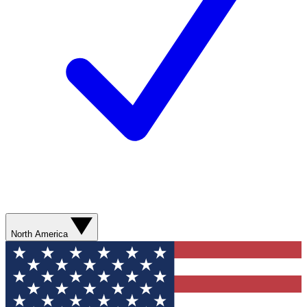
North America