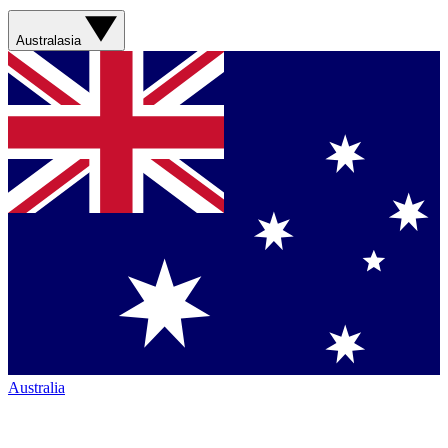
Australasia
Australia