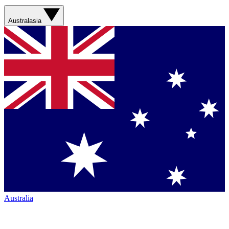
Australasia
Australia