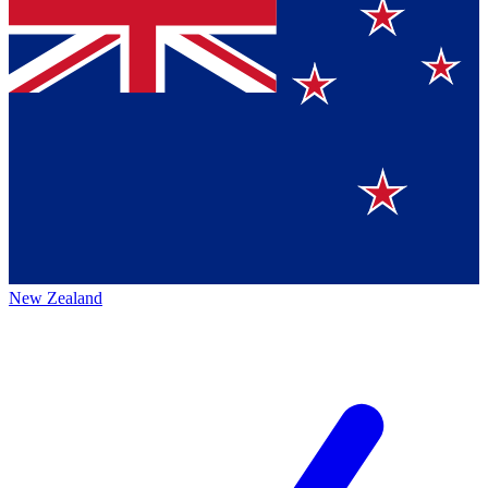
New Zealand