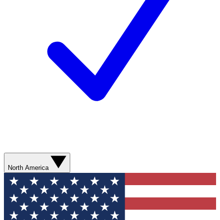
North America