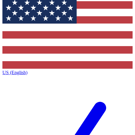
US (English)