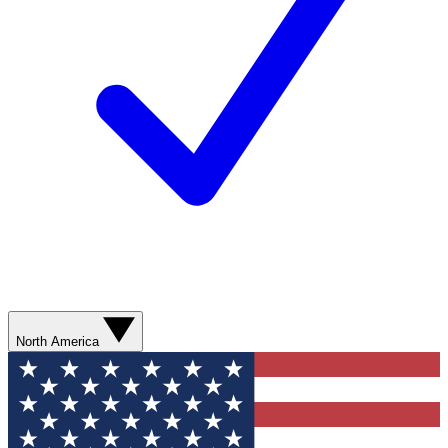
North America