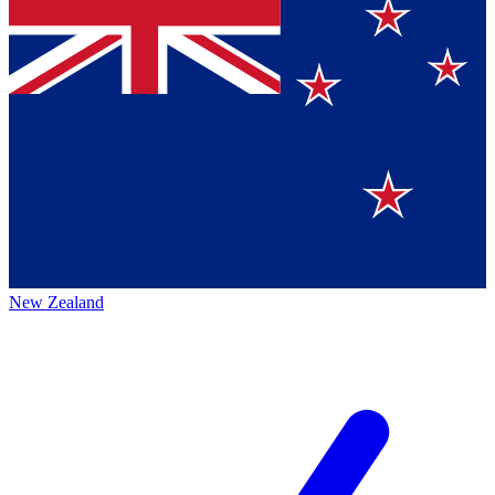
New Zealand