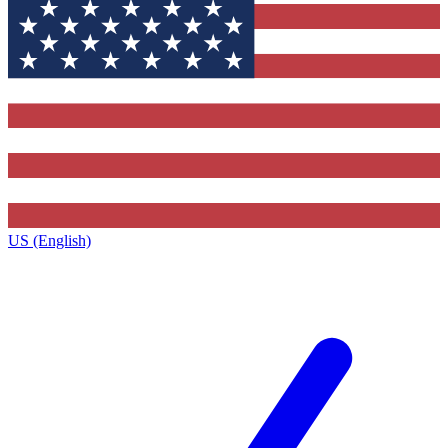
US (English)