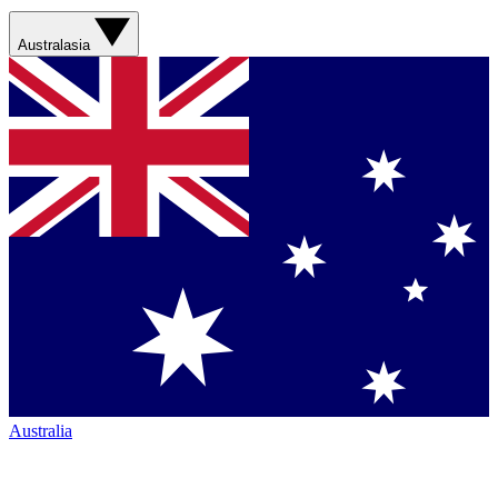
Australasia
Australia