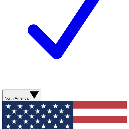
North America