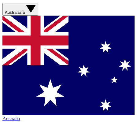
Australasia
Australia