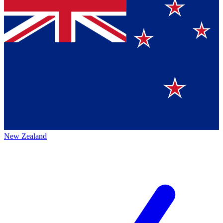
New Zealand