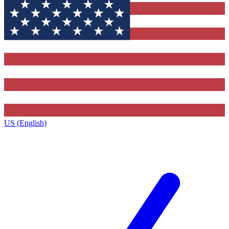
US (English)