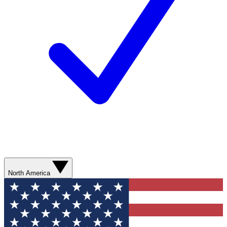
North America