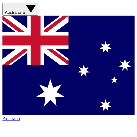
Australasia
Australia