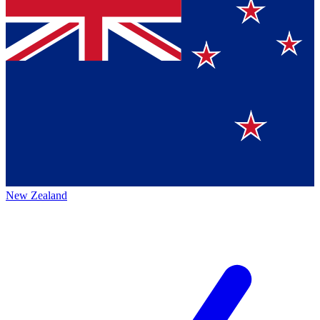
New Zealand