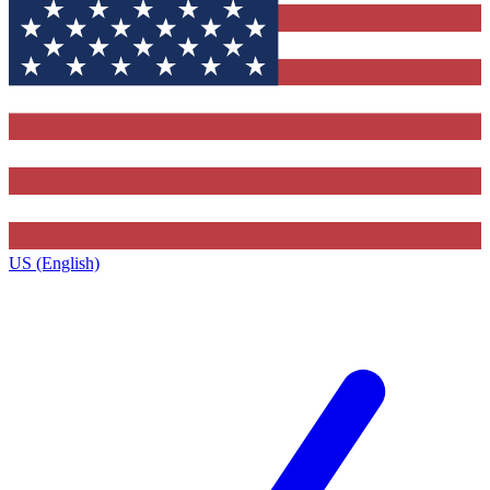
US (English)