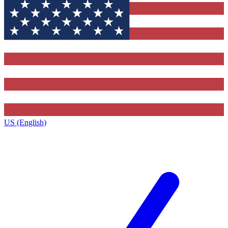
US (English)