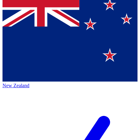
New Zealand