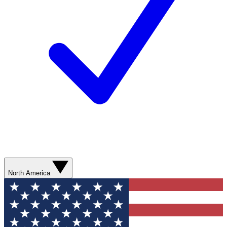
North America