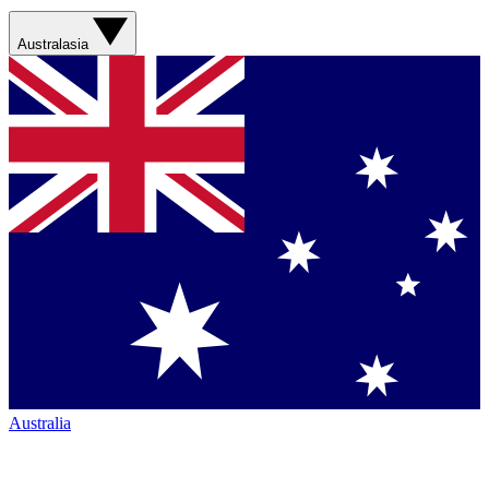
Australasia
Australia