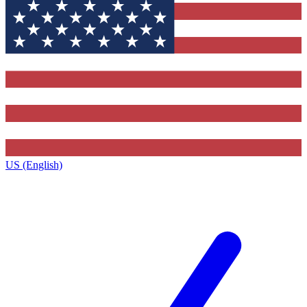
US (English)