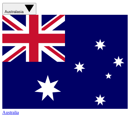
Australasia
Australia