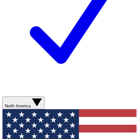
North America