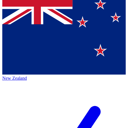
New Zealand