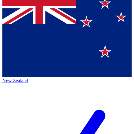
New Zealand