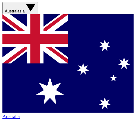
Australasia
Australia