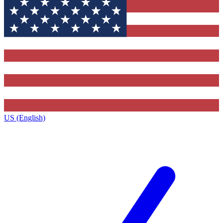
US (English)