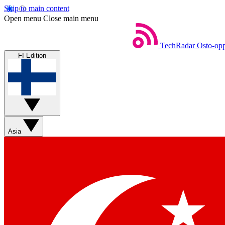
Skip to main content
Open menu
Close main menu
TechRadar
Osto-opp
FI Edition
Asia