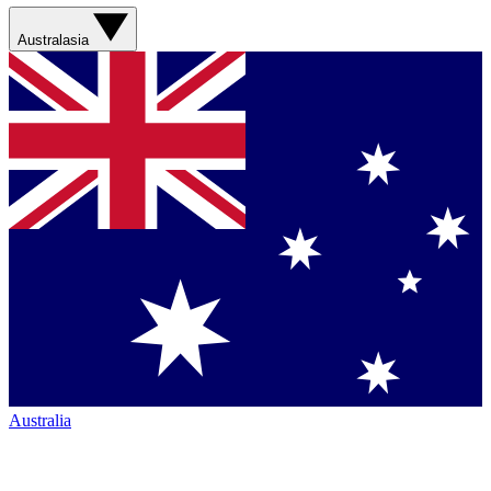
Australasia
Australia