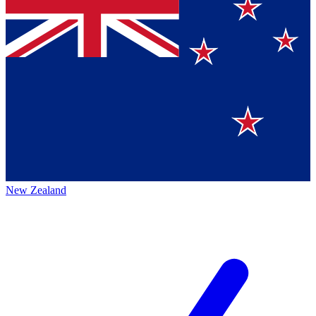
New Zealand