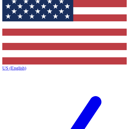
US (English)