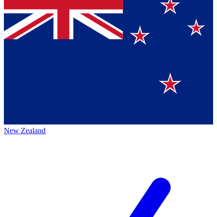
New Zealand