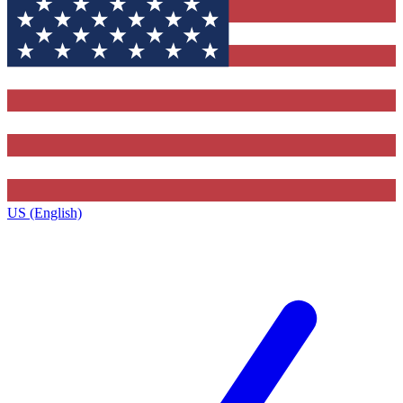
US (English)