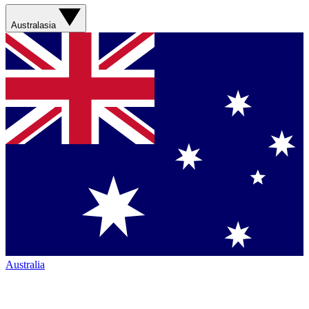
Australasia
Australia