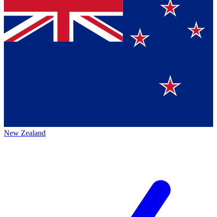
New Zealand