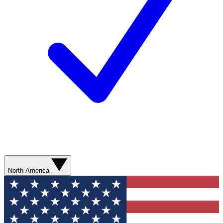
North America