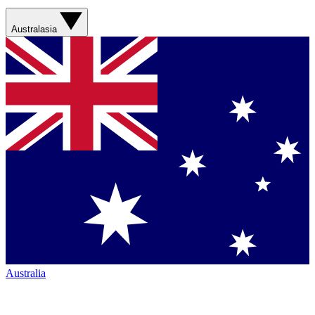
Australasia
Australia