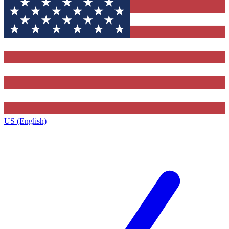
US (English)