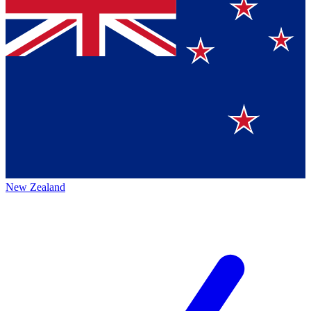
New Zealand