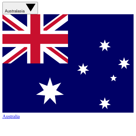
Australasia
Australia