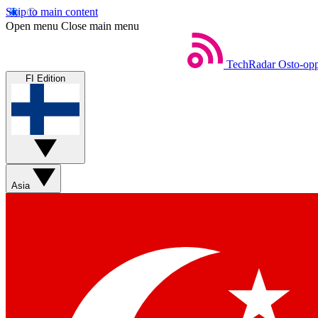
Skip to main content
Open menu
Close main menu
TechRadar
Osto-opp
FI Edition
Asia