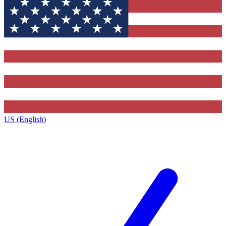
US (English)