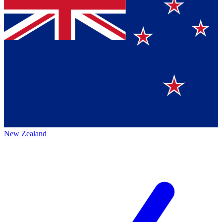
New Zealand