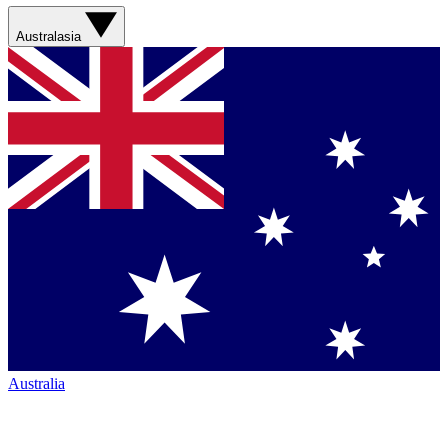
Australasia
Australia