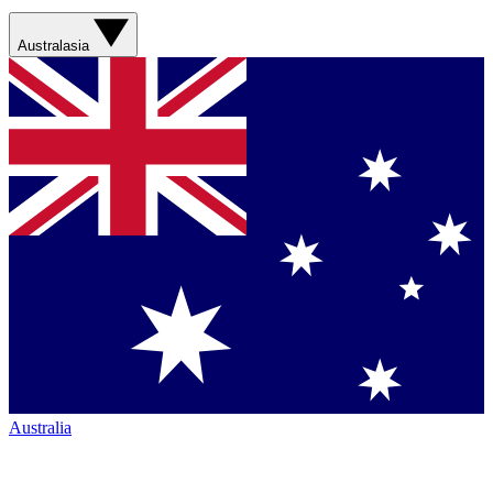
Australasia
Australia