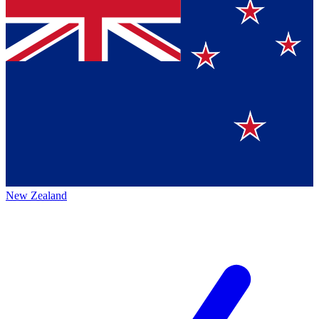
New Zealand