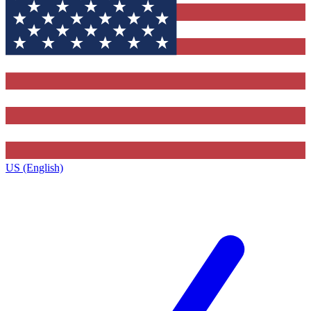
US (English)