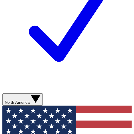
North America