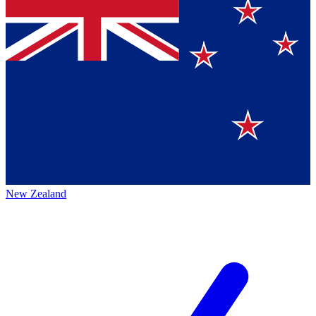
New Zealand