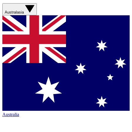
Australasia
Australia