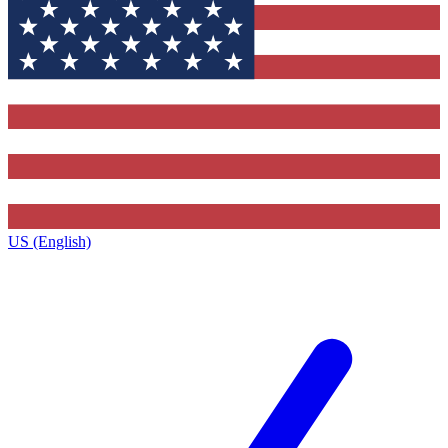
US (English)