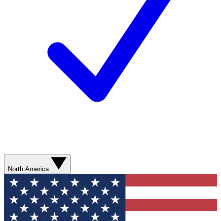
North America