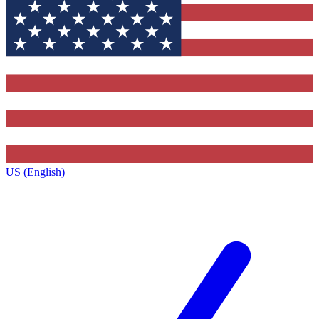
US (English)