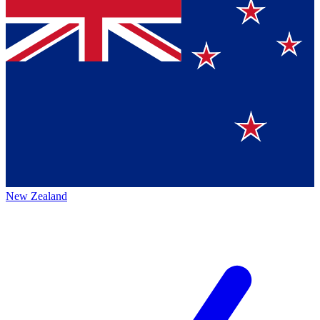
New Zealand