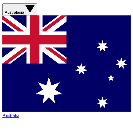
Australasia
Australia