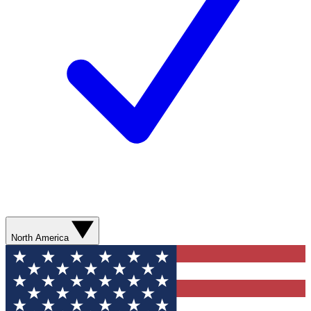
North America