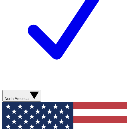
North America