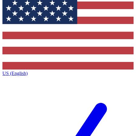
US (English)