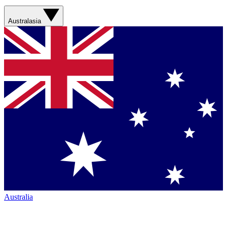
Australasia
Australia