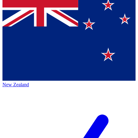
New Zealand