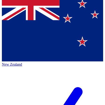
New Zealand