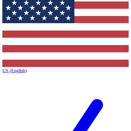
US (English)