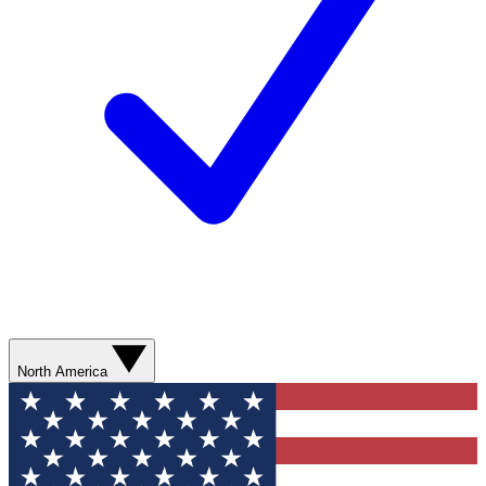
North America