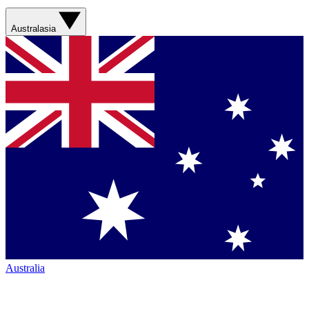
Australasia
Australia