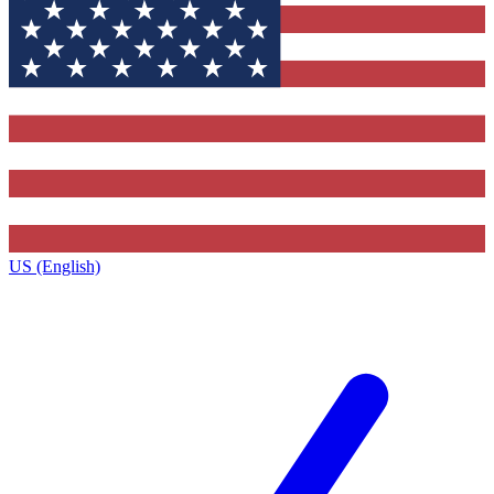
US (English)