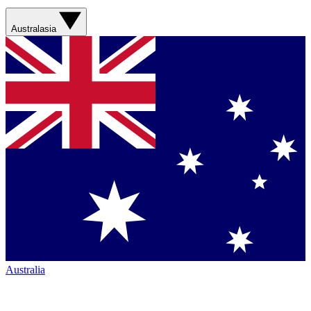
Australasia
Australia