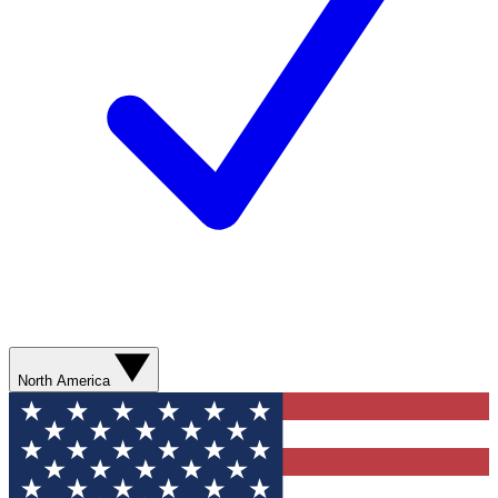
North America