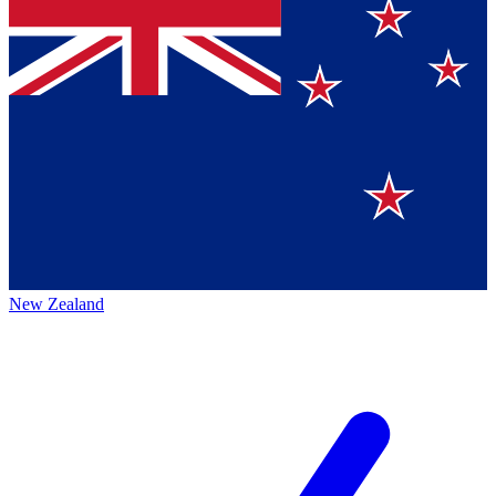
New Zealand