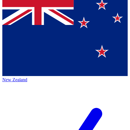
New Zealand