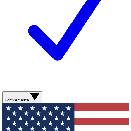
North America