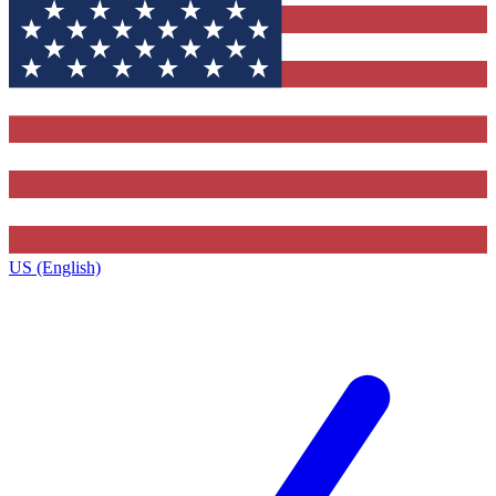
US (English)