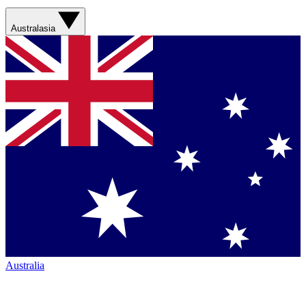
Australasia
Australia