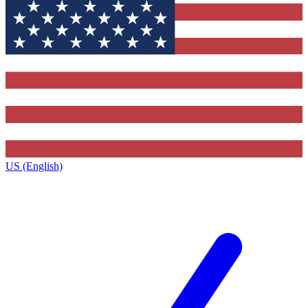
US (English)