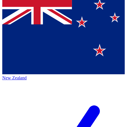
New Zealand