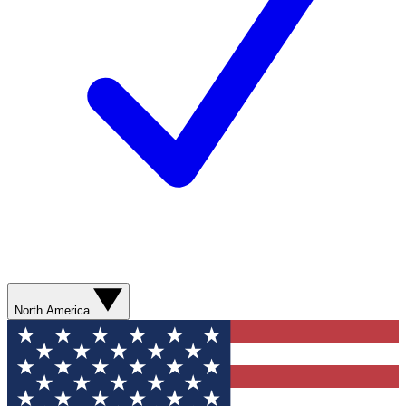
North America