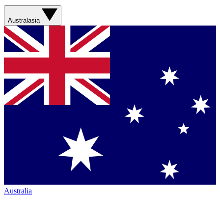
Australasia
Australia