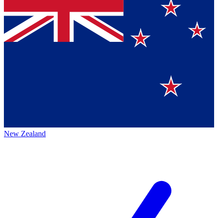
New Zealand