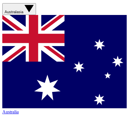
Australasia
Australia