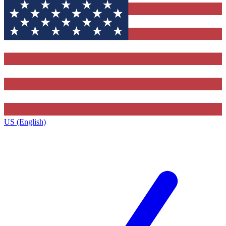
US (English)