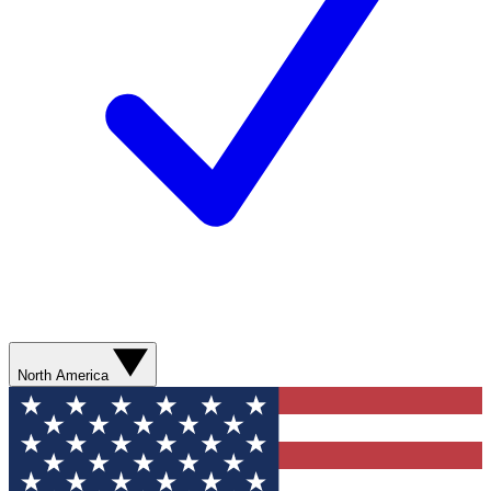
North America