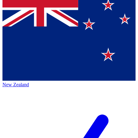
New Zealand