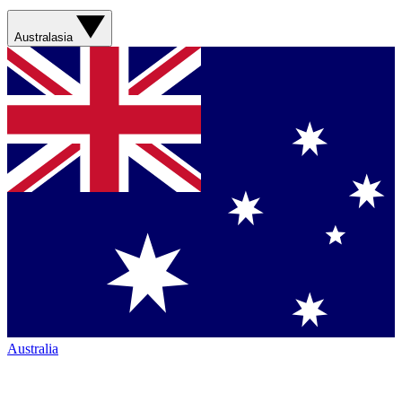
Australasia
Australia