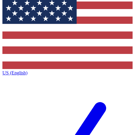
US (English)