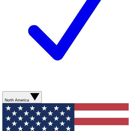
North America