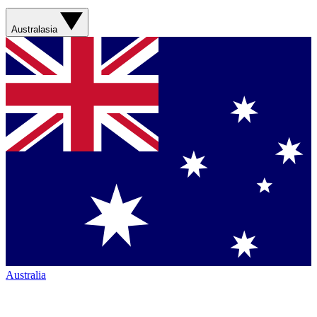
Australasia
Australia