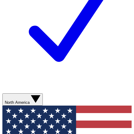
North America