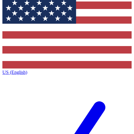
US (English)