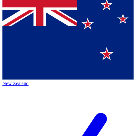
New Zealand