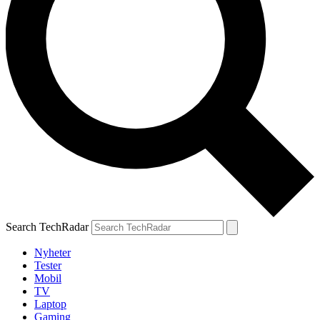
Search TechRadar
Nyheter
Tester
Mobil
TV
Laptop
Gaming