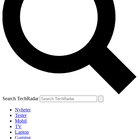
Search TechRadar
Nyheter
Tester
Mobil
TV
Laptop
Gaming