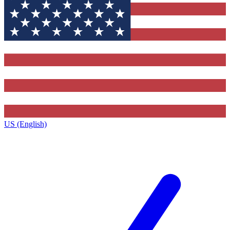
US (English)