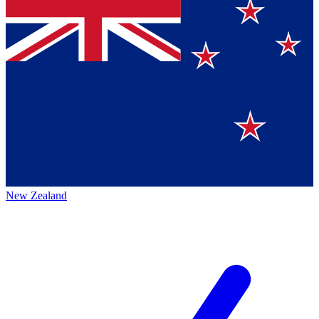
New Zealand