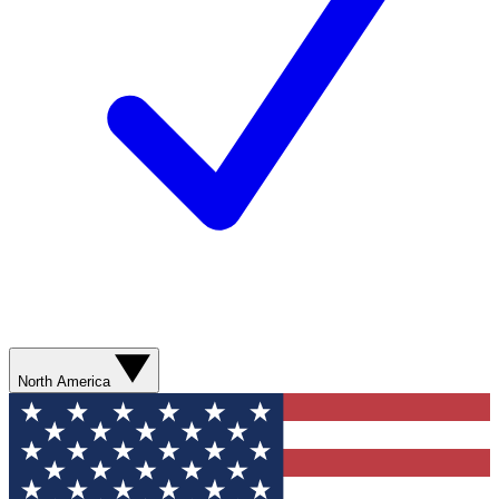
North America