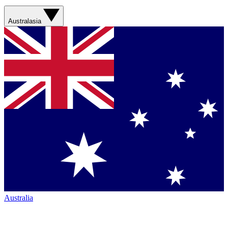
Australasia
Australia