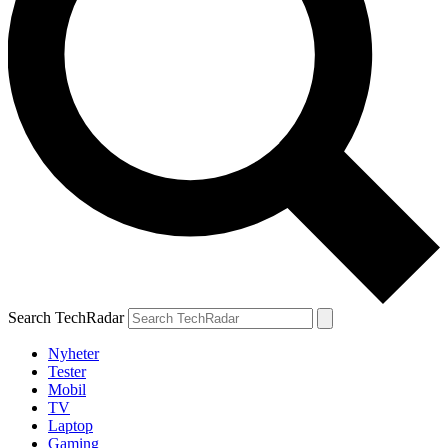
Search TechRadar
Nyheter
Tester
Mobil
TV
Laptop
Gaming