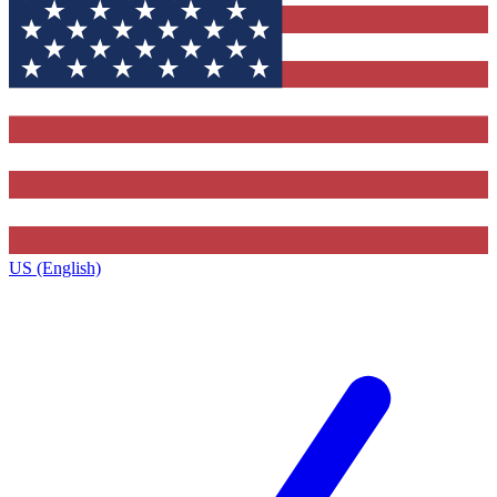
US (English)