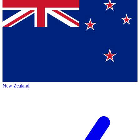
New Zealand