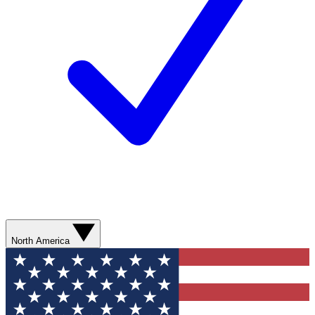
North America