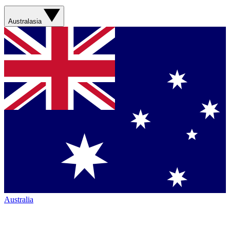
Australasia
Australia