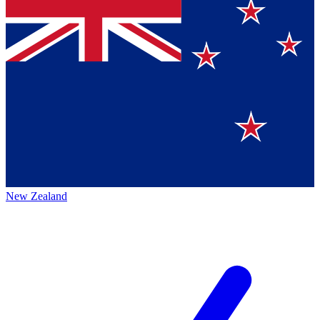
New Zealand