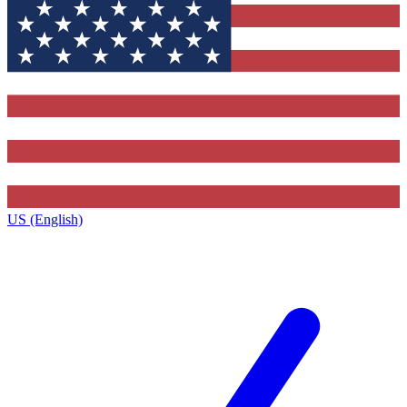
US (English)