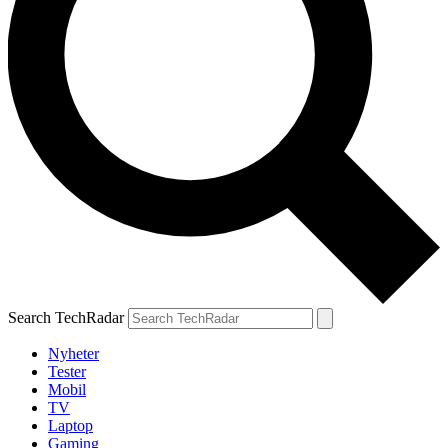
Search TechRadar
Nyheter
Tester
Mobil
TV
Laptop
Gaming