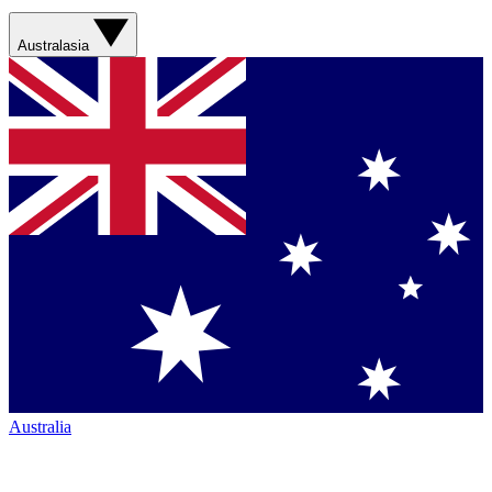
Australasia
Australia