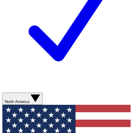
North America