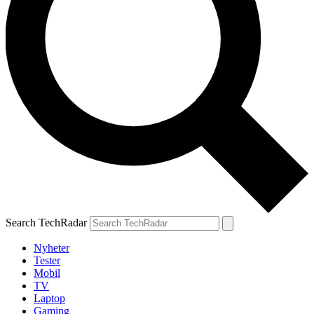
Search TechRadar
Nyheter
Tester
Mobil
TV
Laptop
Gaming