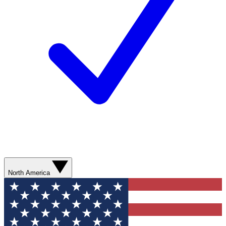
North America