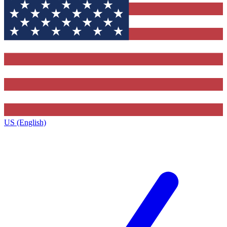
US (English)