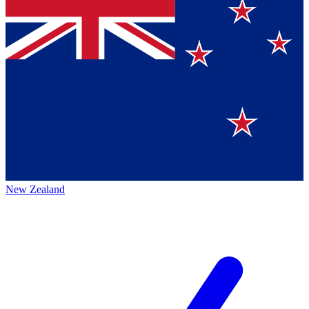
New Zealand