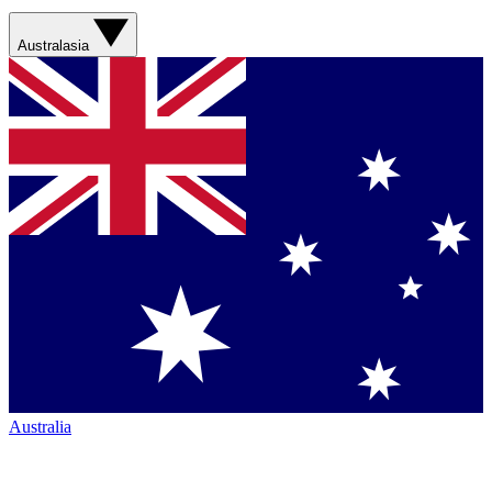
Australasia
Australia