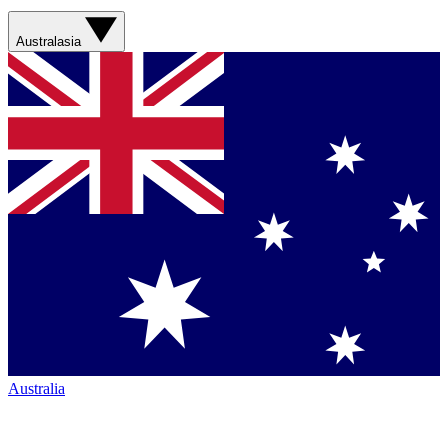
Australasia
Australia