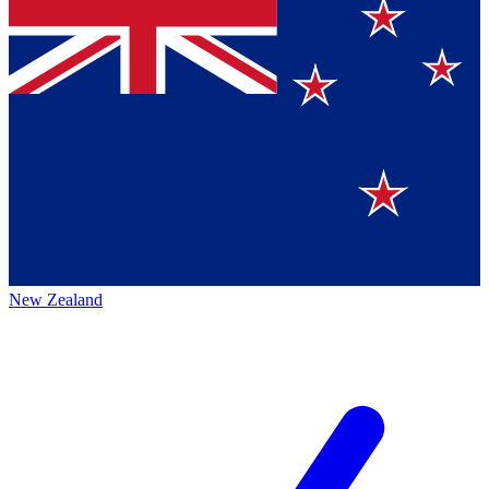
New Zealand