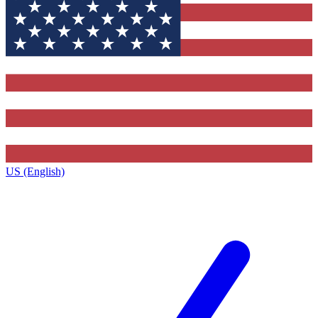
US (English)