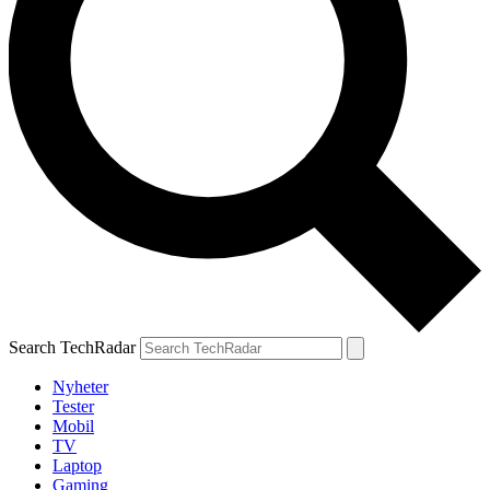
Search TechRadar
Nyheter
Tester
Mobil
TV
Laptop
Gaming