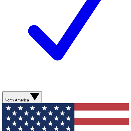
North America