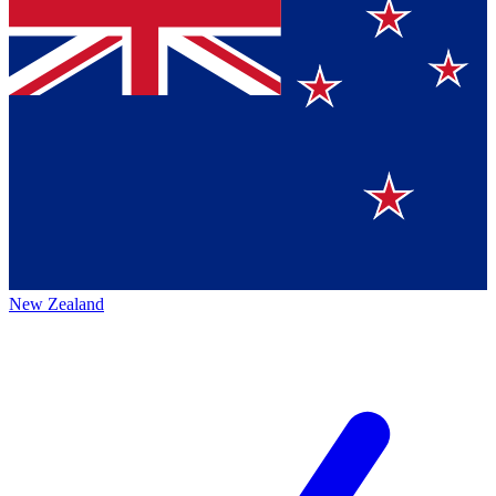
New Zealand