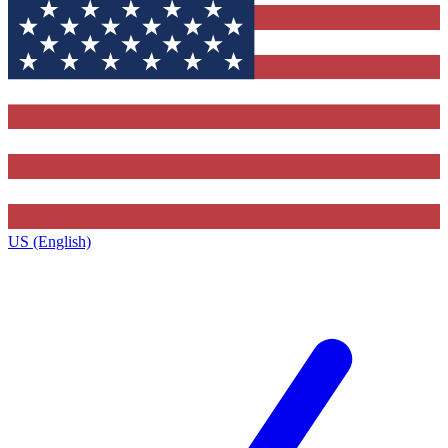
US (English)