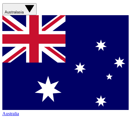
Australasia
Australia