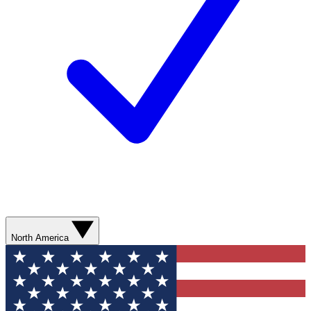
North America