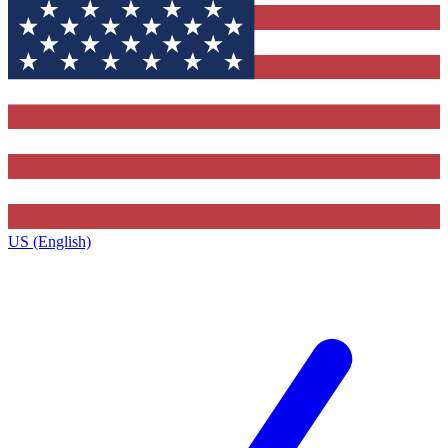
US (English)