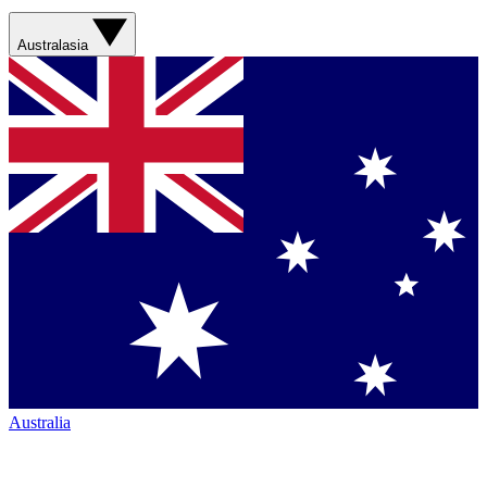
Australasia
Australia