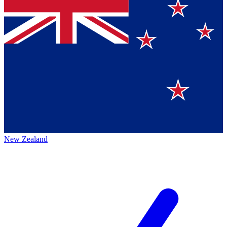
New Zealand