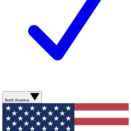
North America