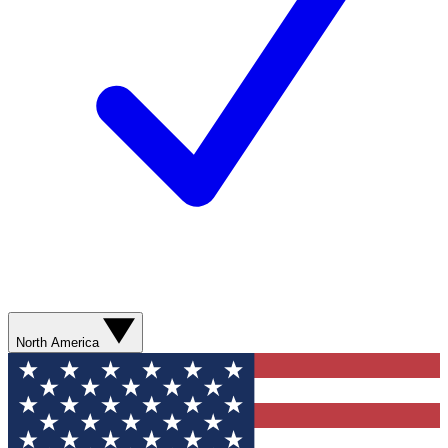
North America