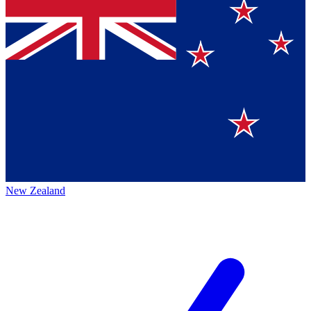
New Zealand