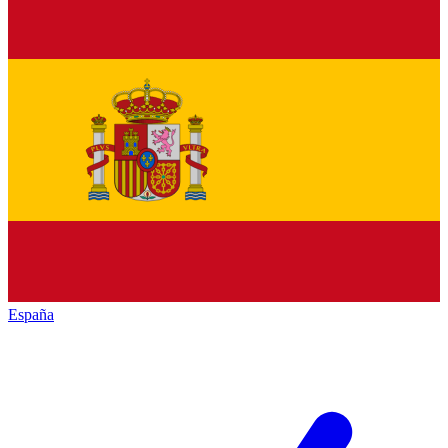
España