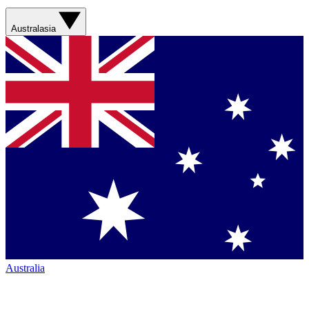
Australasia
Australia