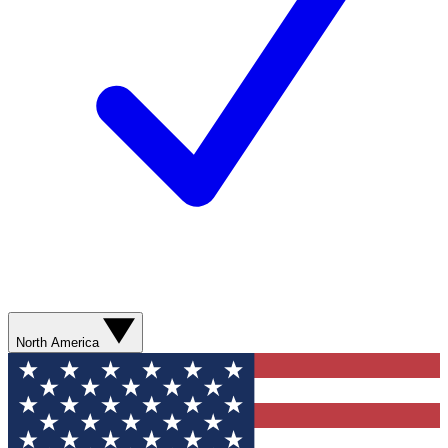
North America