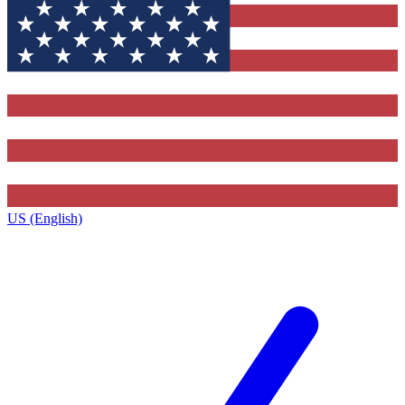
US (English)