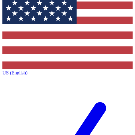
US (English)