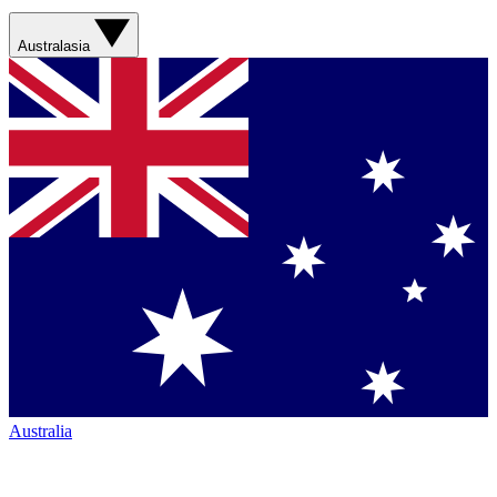
Australasia
Australia