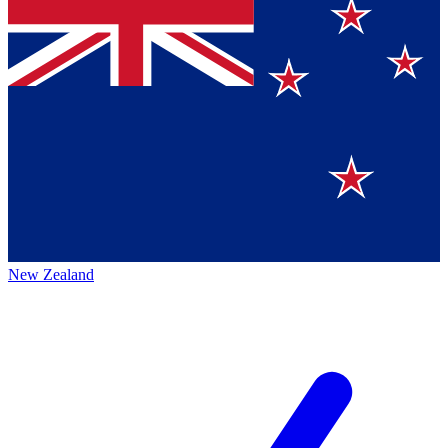
New Zealand