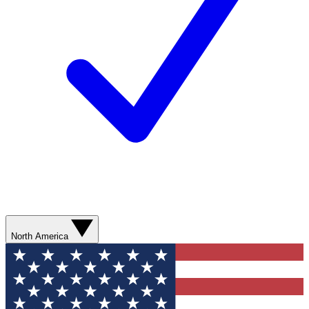
North America