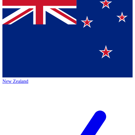
New Zealand