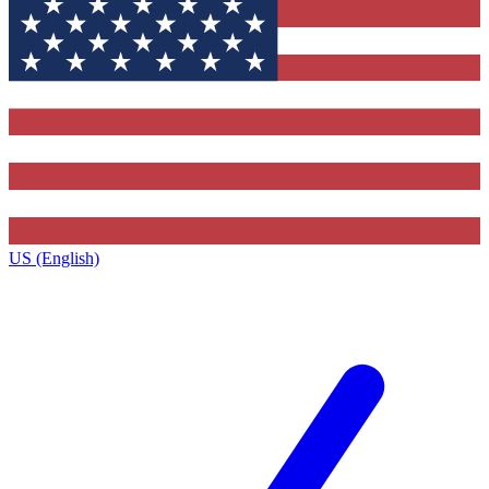
US (English)