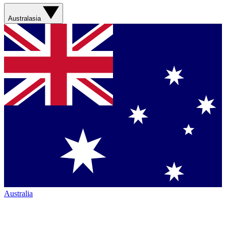
Australasia
Australia